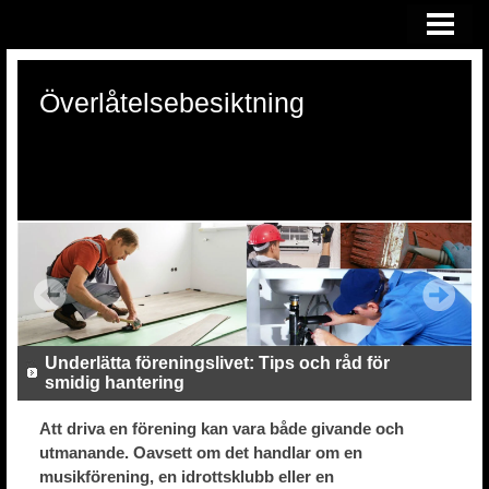
HEM
ÖVERLÅTELSEBESIKTNING
Överlåtelsebesiktning
KONSULTATION VID RÄTTSTVIST
OM OSS
Underlätta föreningslivet: Tips och råd för
smidig hantering
Att driva en förening kan vara både givande och
utmanande. Oavsett om det handlar om en
musikförening, en idrottsklubb eller en