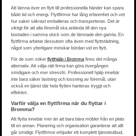
Att lämna över en flytt till professionella händer kan spara
både tid och energi. Flyttfirmor har lång erfarenhet och vet
hur saker säkrast emballeras och transporteras. Det är
viktigt för att alla föremål ska anlända till den nya
bostaden i samma skick som de lämnade den gamla. En
flyttfirma arbetar dessutom ofta även med flyttstädning,
något som ytterligare minskar bördan vid en flytt.
För de som söker
flytthjälp i Bromma
finns det många
alternativ. Att välja rätt firma kan göra övergången
smidigare och mer stressfri. Professionell hjälp innebär
inte bara säker lastning och lossning av föremål, utan
också en tjänst där hela flytten hanteras tryggt och
effektivt.
Varför välja en flyttfirma när du flyttar i
Bromma?
Att flytta innebär mer än att bara bära möbler från en plats
till en annan. Planering och organisation garanterar att allt
går smidigt. Flyttfirmor erbjuder ett komplett tjänsteutbud,