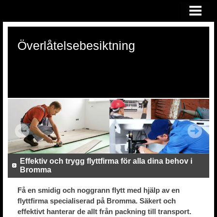
HEM
ÖVERLÅTELSEBESIKTNING
Överlåtelsebesiktning
KONSULTATION VID RÄTTSTVIST
OM OSS
Effektiv och trygg flyttfirma för alla dina behov i
Bromma
Få en smidig och noggrann flytt med hjälp av en
flyttfirma specialiserad på Bromma. Säkert och
effektivt hanterar de allt från packning till transport.