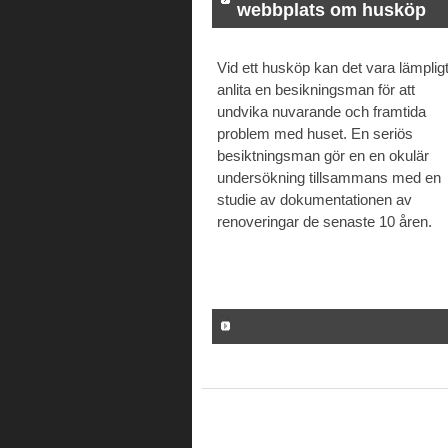
webbplats om husköp
Vid ett husköp kan det vara lämpligt
anlita en besikningsman för att
undvika nuvarande och framtida
problem med huset. En seriös
besiktningsman gör en en okulär
undersökning tillsammans med en
studie av dokumentationen av
renoveringar de senaste 10 åren.