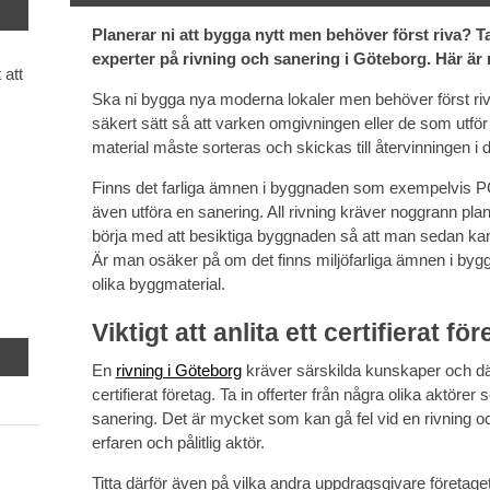
Planerar ni att bygga nytt men behöver först riva? Ta
experter på rivning och sanering i Göteborg. Här är 
 att
Ska ni bygga nya moderna lokaler men behöver först riv
säkert sätt så att varken omgivningen eller de som utför 
material måste sorteras och skickas till återvinningen i 
Finns det farliga ämnen i byggnaden som exempelvis P
även utföra en sanering. All rivning kräver noggrann pl
börja med att besiktiga byggnaden så att man sedan kan
Är man osäker på om det finns miljöfarliga ämnen i by
olika byggmaterial.
Viktigt att anlita ett certifierat fö
En
rivning i Göteborg
kräver särskilda kunskaper och dä
certifierat företag. Ta in offerter från några olika aktöre
sanering. Det är mycket som kan gå fel vid en rivning och 
erfaren och pålitlig aktör.
Titta därför även på vilka andra uppdragsgivare företage