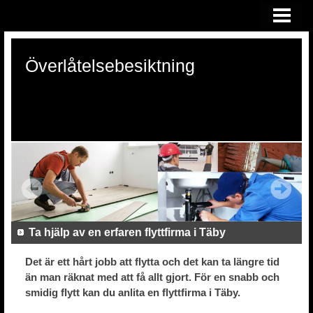
HEM
ÖVERLÅTELSEBESIKTNING
Överlåtelsebesiktning
KONSULTATION VID RÄTTSTVIST
OM OSS
Ta hjälp av en erfaren flyttfirma i Täby
Det är ett hårt jobb att flytta och det kan ta längre tid
än man räknat med att få allt gjort. För en snabb och
smidig flytt kan du anlita en flyttfirma i Täby.