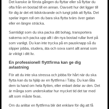
Det kanske är första gången du flyttar eller så flyttar du
ofta från en bostad till en annan. Oavsett hur det ligger till
för dig är det ett tidskrävande och tungt jobb att flytta. Det
spelar ingen roll om du bara ska flytta tvärs över gatan
eller en längre sträcka.
Samtidigt som du ska packa ditt bohag, transportera
sakerna och packa upp allt i din nya bostad rullar livet på
som vanligt. Du kan inte trycka på en pausknapp så du
slipper jobba, studera, äta och sova samt allt annat som
är viktigt i ditt liv.
En professionell flyttfirma kan ge dig
avlastning
För att du inte ska stressa och jobba för hårt när du ska
flytta kan du ta hjälp av en flyttfirma i Täby. Du kan låta
dem ta hand om hela flytten, eller enbart delar av den. Det
är många som underskattar hur mycket tid det tar med
allt som måste fixas.
Om du anlitar en flyttfirma blir det enklare för dig att få