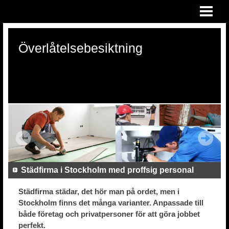
HEM
ÖVERLÅTELSEBESIKTNING
Överlåtelsebesiktning
KONSULTATION VID RÄTTSTVIST
OM OSS
Städfirma i Stockholm med proffsig personal
Städfirma städar, det hör man på ordet, men i
Stockholm finns det många varianter. Anpassade till
både företag och privatpersoner för att göra jobbet
perfekt.