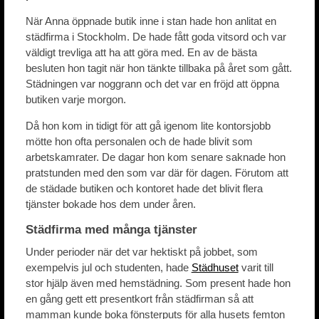
När Anna öppnade butik inne i stan hade hon anlitat en
städfirma i Stockholm. De hade fått goda vitsord och var
väldigt trevliga att ha att göra med. En av de bästa
besluten hon tagit när hon tänkte tillbaka på året som gått.
Städningen var noggrann och det var en fröjd att öppna
butiken varje morgon.
Då hon kom in tidigt för att gå igenom lite kontorsjobb
mötte hon ofta personalen och de hade blivit som
arbetskamrater. De dagar hon kom senare saknade hon
pratstunden med den som var där för dagen. Förutom att
de städade butiken och kontoret hade det blivit flera
tjänster bokade hos dem under åren.
Städfirma med många tjänster
Under perioder när det var hektiskt på jobbet, som
exempelvis jul och studenten, hade
Städhuset
varit till
stor hjälp även med hemstädning. Som present hade hon
en gång gett ett presentkort från städfirman så att
mamman kunde boka fönsterputs för alla husets femton