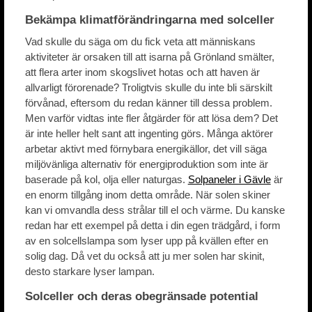
Bekämpa klimatförändringarna med solceller
Vad skulle du säga om du fick veta att människans
aktiviteter är orsaken till att isarna på Grönland smälter,
att flera arter inom skogslivet hotas och att haven är
allvarligt förorenade? Troligtvis skulle du inte bli särskilt
förvånad, eftersom du redan känner till dessa problem.
Men varför vidtas inte fler åtgärder för att lösa dem? Det
är inte heller helt sant att ingenting görs. Många aktörer
arbetar aktivt med förnybara energikällor, det vill säga
miljövänliga alternativ för energiproduktion som inte är
baserade på kol, olja eller naturgas.
Solpaneler i Gävle
är
en enorm tillgång inom detta område. När solen skiner
kan vi omvandla dess strålar till el och värme. Du kanske
redan har ett exempel på detta i din egen trädgård, i form
av en solcellslampa som lyser upp på kvällen efter en
solig dag. Då vet du också att ju mer solen har skinit,
desto starkare lyser lampan.
Solceller och deras obegränsade potential