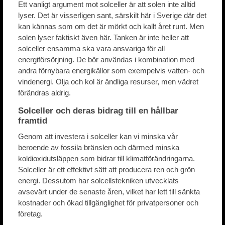
Ett vanligt argument mot solceller är att solen inte alltid
lyser. Det är visserligen sant, särskilt här i Sverige där det
kan kännas som om det är mörkt och kallt året runt. Men
solen lyser faktiskt även här. Tanken är inte heller att
solceller ensamma ska vara ansvariga för all
energiförsörjning. De bör användas i kombination med
andra förnybara energikällor som exempelvis vatten- och
vindenergi. Olja och kol är ändliga resurser, men vädret
förändras aldrig.
Solceller och deras bidrag till en hållbar
framtid
Genom att investera i solceller kan vi minska vår
beroende av fossila bränslen och därmed minska
koldioxidutsläppen som bidrar till klimatförändringarna.
Solceller är ett effektivt sätt att producera ren och grön
energi. Dessutom har solcellstekniken utvecklats
avsevärt under de senaste åren, vilket har lett till sänkta
kostnader och ökad tillgänglighet för privatpersoner och
företag.