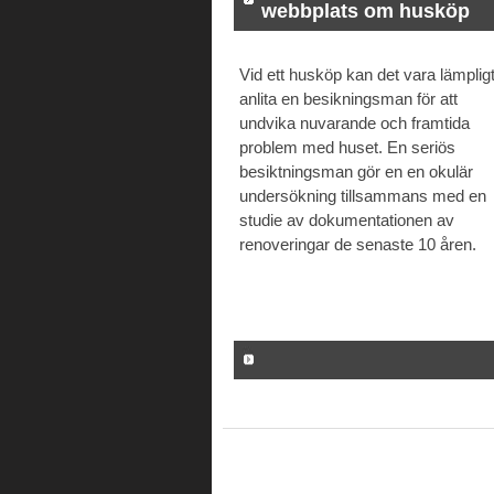
webbplats om husköp
Vid ett husköp kan det vara lämpligt
anlita en besikningsman för att
undvika nuvarande och framtida
problem med huset. En seriös
besiktningsman gör en en okulär
undersökning tillsammans med en
studie av dokumentationen av
renoveringar de senaste 10 åren.