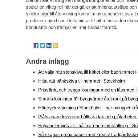
Genom återvinning kan många komponenter och material
spelar en viktig roll när det gäller att minska utsläpp o
skicka bilar till återvinning kan vi minska behovet av att
producera nya bilar. Detta bidrar till att minska den ekol
bilindustrin och främjar en mer hållbar framtid.
Andra inlägg
Att välja rätt stenskiva till köket eller badrummet 
Hitta rätt bänkskiva till hemmet i Stockholm
Prisvärda och trygga lösningar med en låssmed i 
Smarta lösningar för byggvärme året runt på bygg
Högtrycksspolning i Stockholm – när avloppet krå
Plåtslagare levererar hållbara tak och plåtarbeten
Solpaneler bidrar till hållbar energiomställning i G
Så skapas gröna oaser med kreativ trädgårdsskö