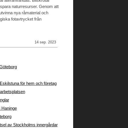
 återanvändas. Bilskrotar
ch spara naturresurser. Genom att
 utvinna nya råmaterial och
ogiska fotavtrycket från
14 sep. 2023
i Göteborg
Eskilstuna för hem och företag
arbetsplatsen
nglar
 i Haninge
öteborg
tsel av Stockholms innergårdar