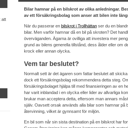
Bilar hamnar på en bilskrot av olika anledningar. Bes
av ett försäkringsbolag som anser att bilen inte längr
 att
När du passerar en
bilskrot i Trollhättan
ser du en blandn
bilar. Men varför hamnar då en bil på skroten? Det han
överväganden. Ägarna är ovilliga att investera mer penga
grund av bilens generella tillstånd, dess ålder eller om den
krock eller annan olycka.
Vem tar beslutet?
Normalt sett är det ägaren som fattar beslutet att skicka b
dock ett försäkringsbolag rekommendera detta steg. Om
försäkringsbolaget hjälpa till med finansieringen av en h
har varit inblandad i en olycka eller lider av allvarliga k
brukar man acceptera detta, eftersom man annars måste
själv. Oavsett orsak används alla bilar som hamnar på bil
återvinning, vilket är gynnsamt för miljön.
En bil som når sin sista destination på en bilskrot har fort