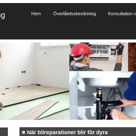
ng
Hem
Överlåtelsebesiktning
Konsultation vi
När bilreparationer blir för dyra