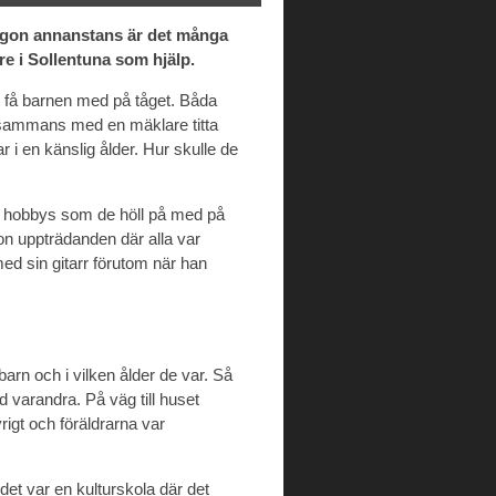
någon annanstans är det många
re i Sollentuna som hjälp.
tt få barnen med på tåget. Båda
illsammans med en mäklare titta
r i en känslig ålder. Hur skulle de
da hobbys som de höll på med på
on uppträdanden där alla var
med sin gitarr förutom när han
barn och i vilken ålder de var. Så
 varandra. På väg till huset
rigt och föräldrarna var
et var en kulturskola där det