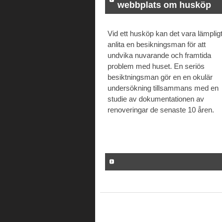
webbplats om husköp
Vid ett husköp kan det vara lämpligt
anlita en besikningsman för att
undvika nuvarande och framtida
problem med huset. En seriös
besiktningsman gör en en okulär
undersökning tillsammans med en
studie av dokumentationen av
renoveringar de senaste 10 åren.