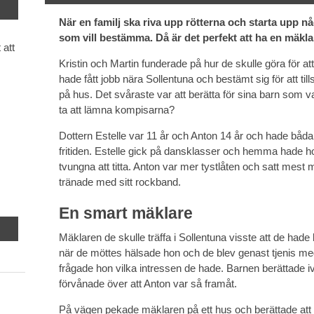
När en familj ska riva upp rötterna och starta upp 
som vill bestämma. Då är det perfekt att ha en mäkla
 att
Kristin och Martin funderade på hur de skulle göra för a
hade fått jobb nära Sollentuna och bestämt sig för att t
på hus. Det svåraste var att berätta för sina barn som va
ta att lämna kompisarna?
Dottern Estelle var 11 år och Anton 14 år och hade bå
fritiden. Estelle gick på dansklasser och hemma hade h
tvungna att titta. Anton var mer tystlåten och satt mest 
tränade med sitt rockband.
En smart mäklare
Mäklaren de skulle träffa i Sollentuna visste att de hade 
när de möttes hälsade hon och de blev genast tjenis med
frågade hon vilka intressen de hade. Barnen berättade iv
förvånade över att Anton var så framåt.
På vägen pekade mäklaren på ett hus och berättade att d