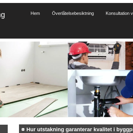
ng
Hem
Överlåtelsebesiktning
Konsultation vi
Hur utstakning garanterar kvalitet i byggp