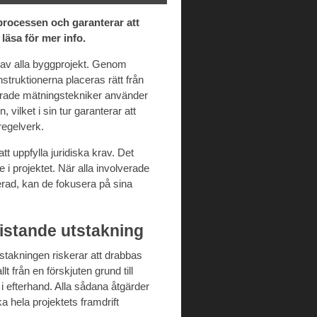
processen och garanterar att
 läsa för mer info.
l av alla byggprojekt. Genom
struktionerna placeras rätt från
fierade mätningstekniker använder
 vilket i sin tur garanterar att
regelverk.
tt uppfylla juridiska krav. Det
i projektet. När alla involverade
kerad, kan de fokusera på sina
istande utstakning
stakningen riskerar att drabbas
t från en förskjuten grund till
 i efterhand. Alla sådana åtgärder
 hela projektets framdrift