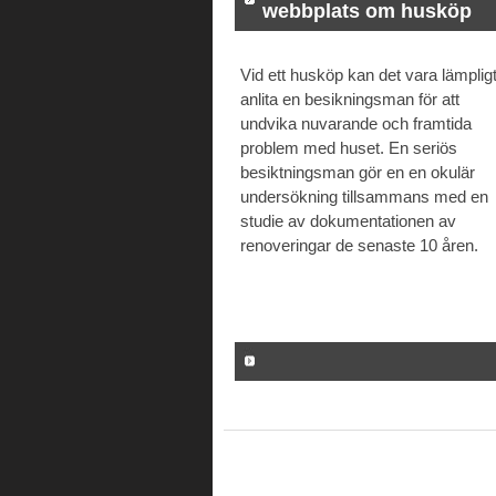
webbplats om husköp
Vid ett husköp kan det vara lämpligt
anlita en besikningsman för att
undvika nuvarande och framtida
problem med huset. En seriös
besiktningsman gör en en okulär
undersökning tillsammans med en
studie av dokumentationen av
renoveringar de senaste 10 åren.