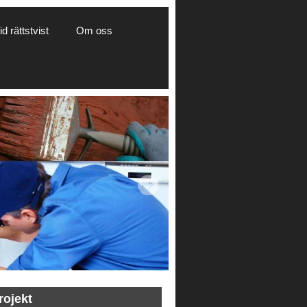
d rättstvist
Om oss
rojekt