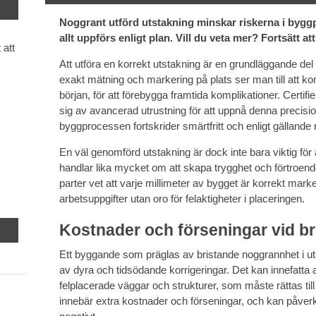
Noggrant utförd utstakning minskar riskerna i bygg
allt uppförs enligt plan. Vill du veta mer? Fortsätt att
 att
Att utföra en korrekt utstakning är en grundläggande de
exakt mätning och markering på plats ser man till att kon
början, för att förebygga framtida komplikationer. Certi
sig av avancerad utrustning för att uppnå denna precision,
byggprocessen fortskrider smärtfritt och enligt gällande 
En väl genomförd utstakning är dock inte bara viktig för a
handlar lika mycket om att skapa trygghet och förtroende 
parter vet att varje millimeter av bygget är korrekt mar
arbetsuppgifter utan oro för felaktigheter i placeringen.
Kostnader och förseningar vid br
Ett byggande som präglas av bristande noggrannhet i ut
av dyra och tidsödande korrigeringar. Det kan innefatta all
felplacerade väggar och strukturer, som måste rättas till
innebär extra kostnader och förseningar, och kan påverka