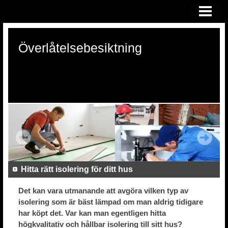
HEM
ÖVERLÅTELSEBESIKTNING
Överlåtelsebesiktning
KONSULTATION VID RÄTTSTVIST
OM OSS
Hitta rätt isolering för ditt hus
Det kan vara utmanande att avgöra vilken typ av
isolering som är bäst lämpad om man aldrig tidigare
har köpt det. Var kan man egentligen hitta
högkvalitativ och hållbar isolering till sitt hus?