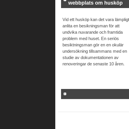
webbplats om husköp
Vid ett husköp kan det vara lämpligt
anlita en besikningsman för att
undvika nuvarande och framtida
problem med huset. En seriös
besiktningsman gör en en okulär
undersökning tillsammans med en
studie av dokumentationen av
renoveringar de senaste 10 åren.