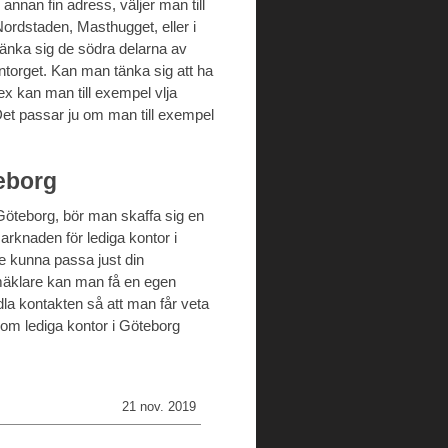
annan fin adress, väljer man till
ordstaden, Masthugget, eller i
änka sig de södra delarna av
torget. Kan man tänka sig att ha
lex kan man till exempel vlja
Det passar ju om man till exempel
teborg
 i Göteborg, bör man skaffa sig en
rknaden för lediga kontor i
le kunna passa just din
mäklare kan man få en egen
dla kontakten så att man får veta
 om lediga kontor i Göteborg
21 nov. 2019