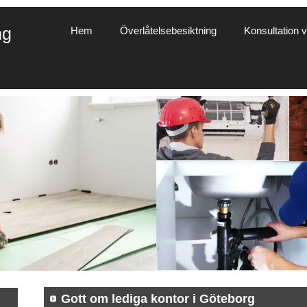
ng
Hem
Överlåtelsebesiktning
Konsultation vi
Gott om lediga kontor i Göteborg