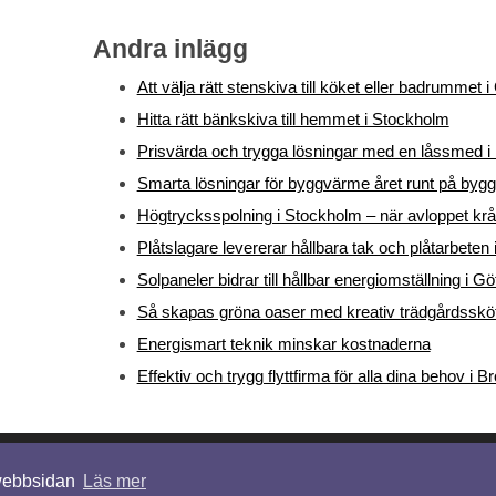
Andra inlägg
Att välja rätt stenskiva till köket eller badrummet 
Hitta rätt bänkskiva till hemmet i Stockholm
Prisvärda och trygga lösningar med en låssmed i 
Smarta lösningar för byggvärme året runt på bygg
Högtrycksspolning i Stockholm – när avloppet krå
Plåtslagare levererar hållbara tak och plåtarbeten
Solpaneler bidrar till hållbar energiomställning i G
Så skapas gröna oaser med kreativ trädgårdsskö
Energismart teknik minskar kostnaderna
Effektiv och trygg flyttfirma för alla dina behov i
© 2026 överlåtelsebesiktningstockholm.se. Alla rättigheter förbehållna.
 webbsidan
Läs mer