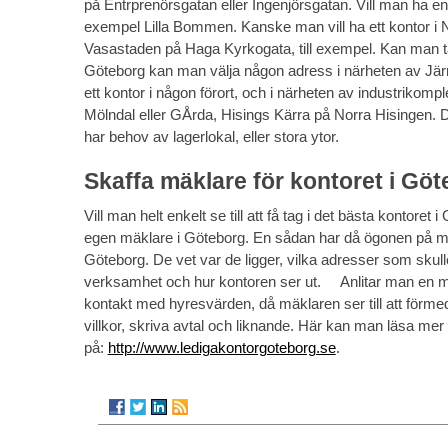
på Entrprenörsgatan eller Ingenjörsgatan. Vill man ha en 
exempel Lilla Bommen. Kanske man vill ha ett kontor i N
Vasastaden på Haga Kyrkogata, till exempel. Kan man t
Göteborg kan man välja någon adress i närheten av Järn
ett kontor i någon förort, och i närheten av industrikomp
Mölndal eller GÅrda, Hisings Kärra på Norra Hisingen. 
har behov av lagerlokal, eller stora ytor.
Skaffa mäklare för kontoret i Gö
Vill man helt enkelt se till att få tag i det bästa kontoret
egen mäklare i Göteborg. En sådan har då ögonen på ma
Göteborg. De vet var de ligger, vilka adresser som skul
verksamhet och hur kontoren ser ut. Anlitar man en 
kontakt med hyresvärden, då mäklaren ser till att förme
villkor, skriva avtal och liknande. Här kan man läsa mer
på:
http://www.ledigakontorgoteborg.se
.