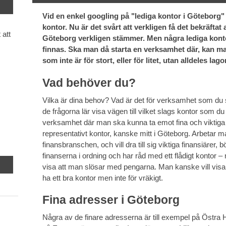
Vid en enkel googling på "lediga kontor i Göteborg"
kontor. Nu är det svårt att verkligen få det bekräftat a
 att
Göteborg verkligen stämmer. Men några lediga kontor
finnas. Ska man då starta en verksamhet där, kan man
som inte är för stort, eller för litet, utan alldeles lag
Vad behöver du?
Vilka är dina behov? Vad är det för verksamhet som du 
de frågorna lär visa vägen till vilket slags kontor som du
verksamhet där man ska kunna ta emot fina och viktiga 
representativt kontor, kanske mitt i Göteborg. Arbetar m
finansbranschen, och vill dra till sig viktiga finansiärer,
finanserna i ordning och har råd med ett flådigt kontor – m
visa att man slösar med pengarna. Man kanske vill visa 
ha ett bra kontor men inte för vräkigt.
Fina adresser i Göteborg
Några av de finare adresserna är till exempel på Östra 