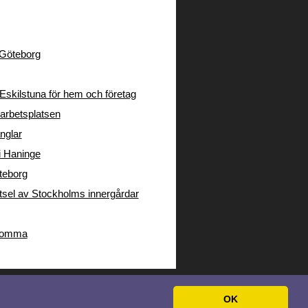
i Göteborg
Eskilstuna för hem och företag
arbetsplatsen
nglar
 i Haninge
öteborg
tsel av Stockholms innergårdar
 Bromma
OK