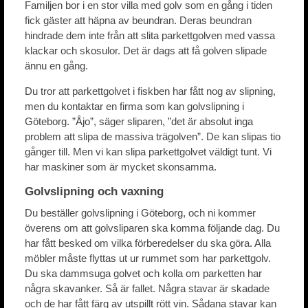
Familjen bor i en stor villa med golv som en gång i tiden
fick gäster att häpna av beundran. Deras beundran
hindrade dem inte från att slita parkettgolven med vassa
klackar och skosulor. Det är dags att få golven slipade
ännu en gång.
Du tror att parkettgolvet i fiskben har fått nog av slipning,
men du kontaktar en firma som kan golvslipning i
Göteborg. ”Åjo”, säger sliparen, ”det är absolut inga
problem att slipa de massiva trägolven”. De kan slipas tio
gånger till. Men vi kan slipa parkettgolvet väldigt tunt. Vi
har maskiner som är mycket skonsamma.
Golvslipning och vaxning
Du beställer golvslipning i Göteborg, och ni kommer
överens om att golvsliparen ska komma följande dag. Du
har fått besked om vilka förberedelser du ska göra. Alla
möbler måste flyttas ut ur rummet som har parkettgolv.
Du ska dammsuga golvet och kolla om parketten har
några skavanker. Så är fallet. Några stavar är skadade
och de har fått färg av utspillt rött vin. Sådana stavar kan