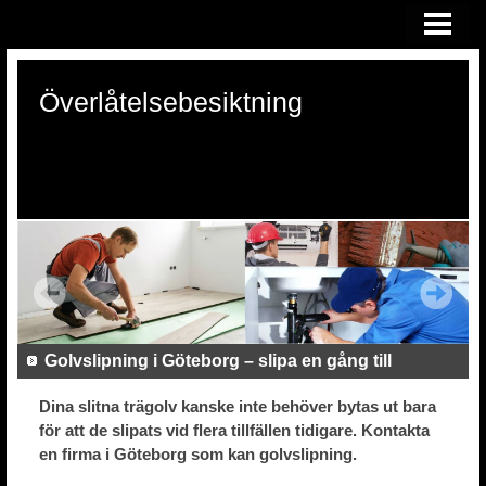
HEM
ÖVERLÅTELSEBESIKTNING
Överlåtelsebesiktning
KONSULTATION VID RÄTTSTVIST
OM OSS
Golvslipning i Göteborg – slipa en gång till
Dina slitna trägolv kanske inte behöver bytas ut bara
för att de slipats vid flera tillfällen tidigare. Kontakta
en firma i Göteborg som kan golvslipning.