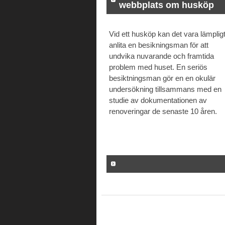
webbplats om husköp
Vid ett husköp kan det vara lämpligt
anlita en besikningsman för att
undvika nuvarande och framtida
problem med huset. En seriös
besiktningsman gör en en okulär
undersökning tillsammans med en
studie av dokumentationen av
renoveringar de senaste 10 åren.