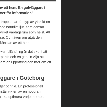
v ett hem. En golvläggare i
mer för information!
trappa, har rätt typ av ytskikt en
ed naturligt ljus som dansar
 vilket vardagsrum som helst. Att
delse. Och även om åtgärden
 känslan av ett hem.
ker fulländning är det skönt att
xpertis och en genuin vilja att
 om en uppoffring och mer om ett
äggare i Göteborg
ljer och tid. En professionell
förstår vikten av en noggrann
an ska optimera varje moment,