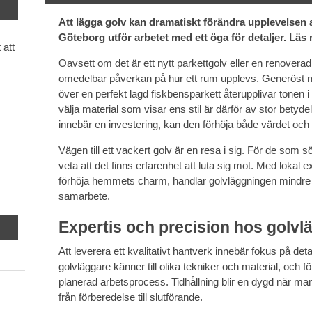
Att lägga golv kan dramatiskt förändra upplevelsen a
Göteborg utför arbetet med ett öga för detaljer. Läs 
 att
Oavsett om det är ett nytt parkettgolv eller en renoverad 
omedelbar påverkan på hur ett rum upplevs. Generöst m
över en perfekt lagd fiskbensparkett återupplivar tonen i
välja material som visar ens stil är därför av stor bety
innebär en investering, kan den förhöja både värdet och
Vägen till ett vackert golv är en resa i sig. För de som sö
veta att det finns erfarenhet att luta sig mot. Med lokal e
förhöja hemmets charm, handlar golvläggningen mindre
samarbete.
Expertis och precision hos golvl
Att leverera ett kvalitativt hantverk innebär fokus på deta
golvläggare känner till olika tekniker och material, och 
planerad arbetsprocess. Tidhållning blir en dygd när m
från förberedelse till slutförande.