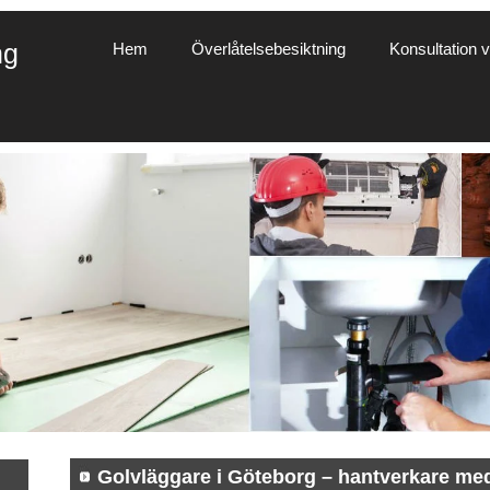
ng
Hem
Överlåtelsebesiktning
Konsultation vi
Golvläggare i Göteborg – hantverkare me