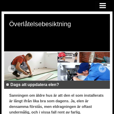
HEM
ÖVERLÅTELSEBESIKTNING
Överlåtelsebesiktning
KONSULTATION VID RÄTTSTVIST
OM OSS
Dags att uppdatera elen?
Sanningen om äldre hus är att den el som installerats
är långt ifrån lika bra som dagens. Ja, elen är
densamma förstås, men eldragningen är oftast
undermålig, och i vissa fall rent av farlig.