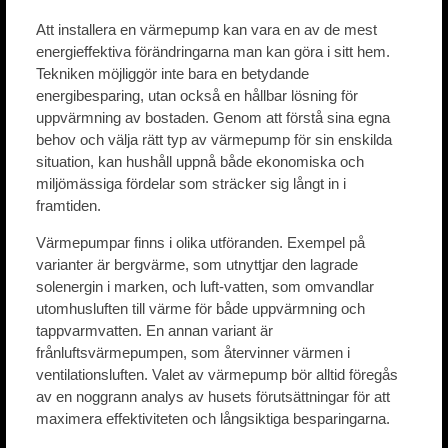
Att installera en värmepump kan vara en av de mest
energieffektiva förändringarna man kan göra i sitt hem.
Tekniken möjliggör inte bara en betydande
energibesparing, utan också en hållbar lösning för
uppvärmning av bostaden. Genom att förstå sina egna
behov och välja rätt typ av värmepump för sin enskilda
situation, kan hushåll uppnå både ekonomiska och
miljömässiga fördelar som sträcker sig långt in i
framtiden.
Värmepumpar finns i olika utföranden. Exempel på
varianter är bergvärme, som utnyttjar den lagrade
solenergin i marken, och luft-vatten, som omvandlar
utomhusluften till värme för både uppvärmning och
tappvarmvatten. En annan variant är
frånluftsvärmepumpen, som återvinner värmen i
ventilationsluften. Valet av värmepump bör alltid föregås
av en noggrann analys av husets förutsättningar för att
maximera effektiviteten och långsiktiga besparingarna.