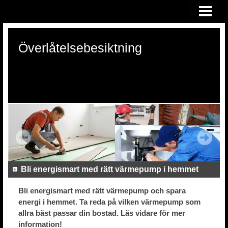
HEM
ÖVERLÅTELSEBESIKTNING
Överlåtelsebesiktning
KONSULTATION VID RÄTTSTVIST
OM OSS
Bli energismart med rätt värmepump i hemmet
Bli energismart med rätt värmepump och spara
energi i hemmet. Ta reda på vilken värmepump som
allra bäst passar din bostad. Läs vidare för mer
information!