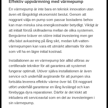
Effektiv uppvärmning med värmepump
En värmepump är inte bara en teknisk innovation utan
även ett långsiktigt ekonomiskt beslut. Genom att
noggrant välja en pump som passar bostadens behov
kan man minska sina energikostnader betydligt. Viktigt är
att initialt förstå skillnaderna mellan de olika systemen.
Bergvärme kräver en större initial investering men ger
ofta bäst avkastning på lång sikt, medan luft-vatten-
värmepumpen kan vara ett utmärkt alternativ för dem
som vill ha en lägre initial kostnad.
Installationen av en värmepump bör alltid utföras av
certifierade tekniker för att garantera att systemet
fungerar optimalt. Utöver själva installationen är även
service och underhåll avgörande för att pumpen ska
fortsätta leverera effektiv värme över tid. Ett noggrant
utfört underhåll garanterar en lång livslängd och kan
förebygga dyra reparationer. Därför är det klokt att
inkludera ett serviceavtal som en del av investeringen i
sin värmepump.