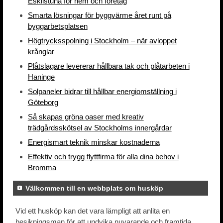
Eskilstuna för hem och företag
Smarta lösningar för byggvärme året runt på
byggarbetsplatsen
Högtrycksspolning i Stockholm – när avloppet
krånglar
Plåtslagare levererar hållbara tak och plåtarbeten i
Haninge
Solpaneler bidrar till hållbar energiomställning i
Göteborg
Så skapas gröna oaser med kreativ
trädgårdsskötsel av Stockholms innergårdar
Energismart teknik minskar kostnaderna
Effektiv och trygg flyttfirma för alla dina behov i
Bromma
Välkommen till en webbplats om husköp
Vid ett husköp kan det vara lämpligt att anlita en
besikningsman för att undvika nuvarande och framtida