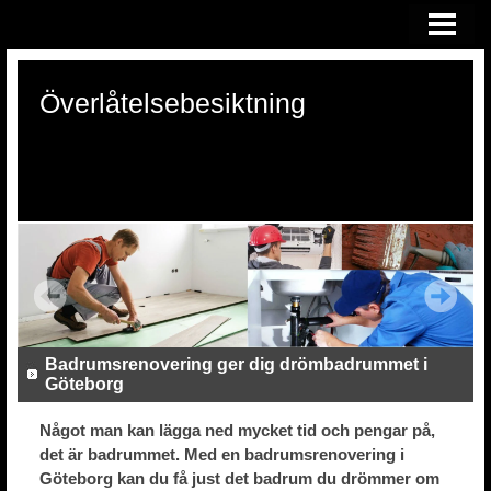
HEM
ÖVERLÅTELSEBESIKTNING
Överlåtelsebesiktning
KONSULTATION VID RÄTTSTVIST
OM OSS
Badrumsrenovering ger dig drömbadrummet i
Göteborg
Något man kan lägga ned mycket tid och pengar på,
det är badrummet. Med en badrumsrenovering i
Göteborg kan du få just det badrum du drömmer om