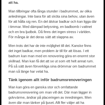
att ha.
Man tillbringar ofta långa stunder i badrummet, av olika
anledningar. Inte bara för att sköta sina behov, utan även
för att hålla sig ren. En del älskar badkar och kan ligga där
i timmar. Med dämpad belysning, en badbomb i vattnet
och en bra ljudbok. Då finns det ingen stress i världen.
För många är det deras sätt att slappna av.
Men trots det har de inte möjlighet till det. Kanske finns
det inget badkar, men problem är till för att lösas. I ett
badrum kan man med en renovering göra en enormt stor
skillnad. Man kan få det att se ut som ett helt annat rum.
På så sätt även förverkliga sina drömmar om badrummet
man så länge har velat ha.
Tänk igenom allt inför badrumsrenoveringen
Man kan göra en ganska stor och omfattande
badrumsrenovering om man vill det. Där man lägger in
golvvärme, ändrar på placeringen av inredningen. Men
även där man tänker på ljuset. Allt fler väljer att ha