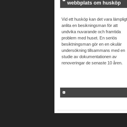
webbplats om husköp
Vid ett husköp kan det vara lämpligt
anlita en besikningsman för att
undvika nuvarande och framtida
problem med huset. En seriös
besiktningsman gör en en okulär
undersökning tillsammans med en
studie av dokumentationen av
renoveringar de senaste 10 åren.