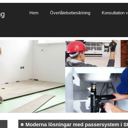
ng
Hem
Överlåtelsebesiktning
Konsultation vi
Moderna lösningar med passersystem i S